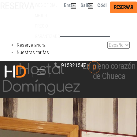
RESERVA
WEB OFICIAL
RESERVAR
DIRECTA
MEJOR
PRECIO
GARANTIZADO
Reserve ahora
Nuestras tarifas
En pleno corazón
Hostal
915321547
de Chueca
Domínguez