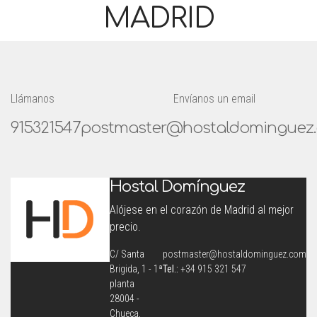
MADRID
Llámanos
Envíanos un email
915321547
postmaster@hostaldominguez
Hostal Domínguez
Alójese en el corazón de Madrid al mejor
precio.
C/ Santa
postmaster@hostaldominguez.com
Brigida, 1 - 1ª
Tel.:
+34 915 321 547
planta
28004 -
Chueca,