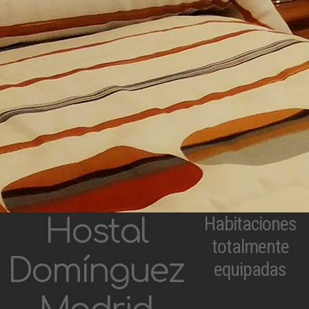
Habitaciones
Hostal
totalmente
Domínguez
equipadas