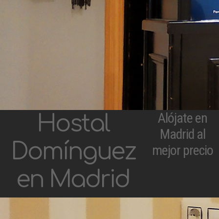
Alójate en
Hostal
Madrid al
Domínguez
mejor precio
en Madrid